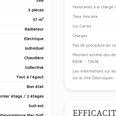
598
Honoraires à la charge
3 pièces
Taxe foncière
37 m²
Loi Carrez
Radiateur
Charges
Electrique
Pas de procédure en c
Individuel
Montant estimé des dép
Chaudière
820€ ~ 1160€
Collective
Les informations sur le
Tout à l'égout
sur le site Géorisques
Bon état
rnier étage / 2 étages
Sud-est
EFFICACI
Panoramique Mer Golf