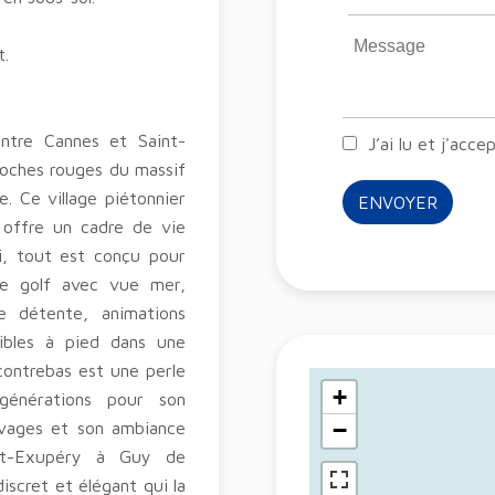
t.
ntre Cannes et Saint-
J’ai lu et j'acce
 roches rouges du massif
e. Ce village piétonnier
ENVOYER
 offre un cadre de vie
i, tout est conçu pour
de golf avec vue mer,
e détente, animations
sibles à pied dans une
contrebas est une perle
+
générations pour son
−
auvages et son ambiance
aint-Exupéry à Guy de
iscret et élégant qui la