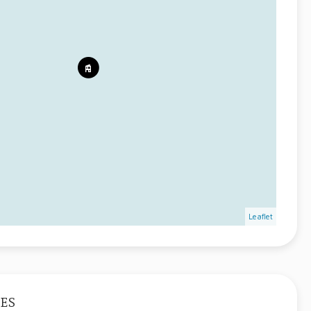
Leaflet
ES