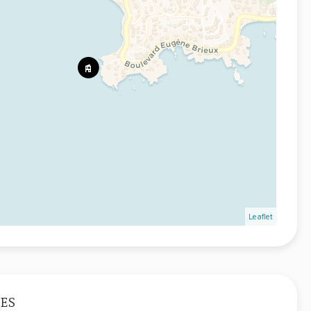
Leaflet
ES