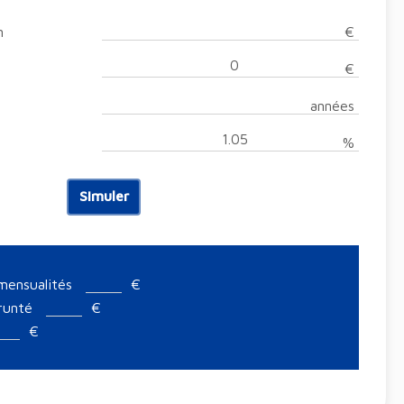
n
€
€
)
années
%
Simuler
 mensualités
€
prunté
€
€