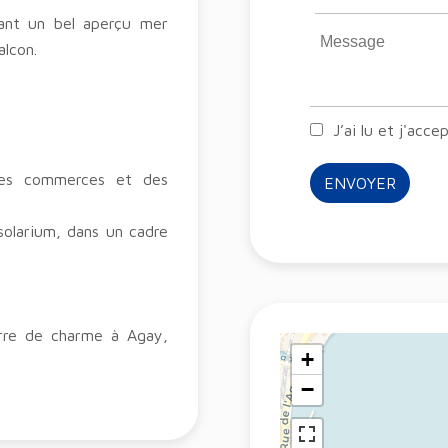
rant un bel aperçu mer
alcon.
J’ai lu et j'acce
des commerces et des
ENVOYER
solarium, dans un cadre
erre de charme à Agay,
+
−