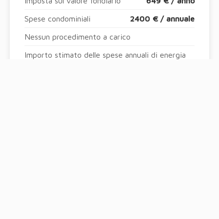
Imposta sul valore fondiario
649 € / anno
Spese condominiali
2400 € / annuale
Nessun procedimento a carico
Importo stimato delle spese annuali di energia
per un uso standard, stabilito a partire dai
prezzi dell'energia dell'anno2021 : 500€ ~ 690€
EFFICIENZA
ENERGETICA