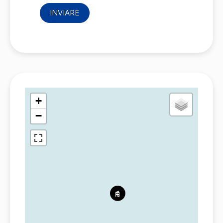
INVIARE
+
−