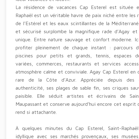
La résidence de vacances Cap Esterel est située e
Raphaël est un véritable havre de paix niché entre les
de l’Estérel et les eaux scintillantes de la Méditerrané
et sécurisé surplombe la magnifique rade d’Agay et
unique. Entre nature sauvage et confort moderne. Ic
profiter pleinement de chaque instant : parcours 
piscines pour petits et grands, tennis, espaces d
variées, commerces, restaurants et services acces
atmosphère calme et conviviale. Agay Cap Esterel en 
rare de la Côte d’Azur. Appréciée depuis des 
authenticité, ses plages de sable fin, ses criques s
paisible. Elle séduit artistes et écrivains de S
Maupassant et conserve aujourd’hui encore cet esprit d
rend si attachante.
À quelques minutes du Cap Esterel, Saint-Raphaë
idyllique avec ses marchés provençaux, ses musées