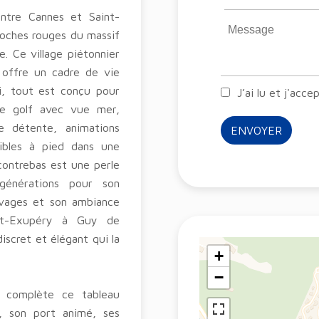
ntre Cannes et Saint-
 roches rouges du massif
e. Ce village piétonnier
 offre un cadre de vie
i, tout est conçu pour
J’ai lu et j'acce
de golf avec vue mer,
e détente, animations
ENVOYER
sibles à pied dans une
contrebas est une perle
générations pour son
auvages et son ambiance
aint-Exupéry à Guy de
iscret et élégant qui la
+
−
l complète ce tableau
, son port animé, ses