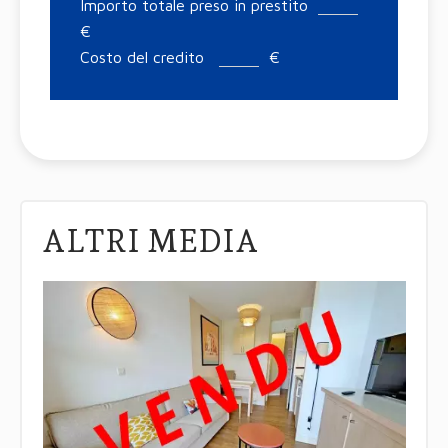
Importo totale preso in prestito
€
Costo del credito
€
ALTRI MEDIA